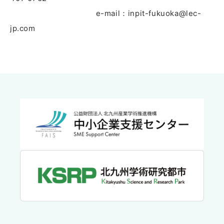
e-mail：inpit-fukuoka@lec-
jp.com