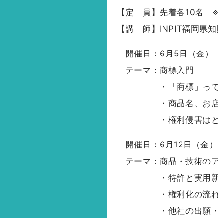
【定 員】先着各10名 
【講 師】INPIT福岡
開催日：6月5日（金） 1
テーマ：商標入門
・「商標」って
・商品名、お店
・権利侵害はど
開催日：6月12日（金） 
テーマ：商品・技術のア
・特許と実用新案
・権利化の流れ、
・他社の出願・権