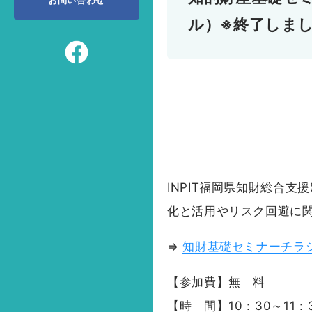
お問い合わせ
ル）※終了しま
INPIT福岡県知財総合
化と活用やリスク回避に
⇒
知財基礎セミナーチラシ
【参加費】無 料
【時 間】10：30～11：