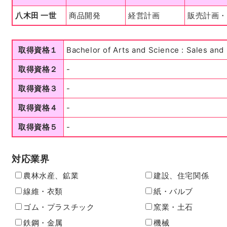
八木田 一世
商品開発
経営計画
販売計画
取得資格１
Bachelor of Arts and Science : Sales and
取得資格２
-
取得資格３
-
取得資格４
-
取得資格５
-
対応業界
農林水産、鉱業
建設、住宅関係
線維・衣類
紙・バルブ
ゴム・プラスチック
窯業・土石
鉄鋼・金属
機械