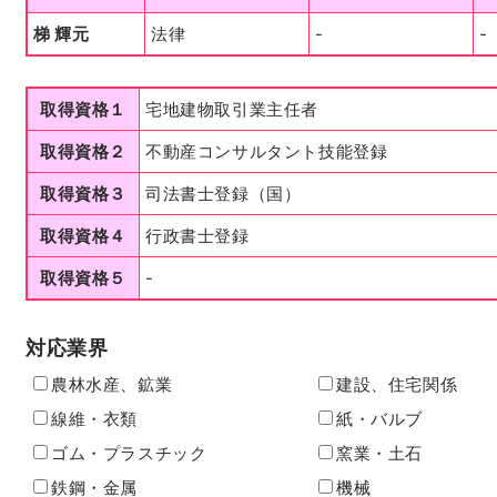
梯 輝元
法律
-
-
取得資格１
宅地建物取引業主任者
取得資格２
不動産コンサルタント技能登録
取得資格３
司法書士登録（国）
取得資格４
行政書士登録
取得資格５
-
対応業界
農林水産、鉱業
建設、住宅関係
線維・衣類
紙・バルブ
ゴム・プラスチック
窯業・土石
鉄鋼・金属
機械